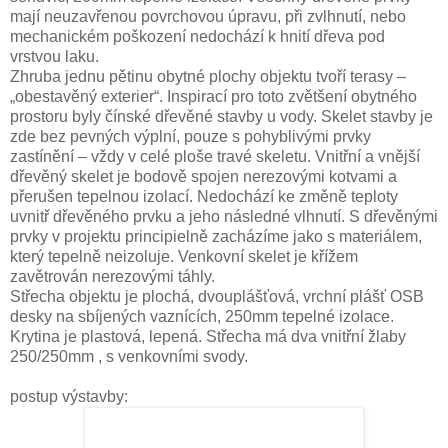
mají neuzavřenou povrchovou úpravu, při zvlhnutí, nebo
mechanickém poškození nedochází k hnití dřeva pod
vrstvou laku.
Zhruba jednu pětinu obytné plochy objektu tvoří terasy –
„obestavěný exterier“. Inspirací pro toto zvětšení obytného
prostoru byly čínské dřevěné stavby u vody. Skelet stavby je
zde bez pevných výplní, pouze s pohyblivými prvky
zastínění – vždy v celé ploše travé skeletu. Vnitřní a vnější
dřevěný skelet je bodově spojen nerezovými kotvami a
přerušen tepelnou izolací. Nedochází ke změně teploty
uvnitř dřevěného prvku a jeho následné vlhnutí. S dřevěnými
prvky v projektu principielně zacházíme jako s materiálem,
který tepelně neizoluje. Venkovní skelet je křížem
zavětrován nerezovými táhly.
Střecha objektu je plochá, dvouplášťová, vrchní plášť OSB
desky na sbíjených vaznících, 250mm tepelné izolace.
Krytina je plastová, lepená. Střecha má dva vnitřní žlaby
250/250mm , s venkovními svody.
postup výstavby: