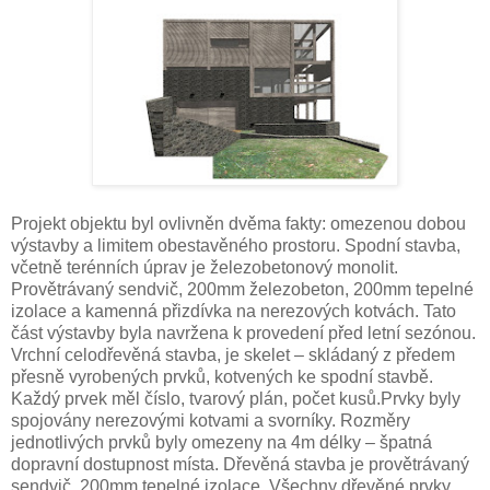
Projekt objektu byl ovlivněn dvěma fakty: omezenou dobou
výstavby a limitem obestavěného prostoru. Spodní stavba,
včetně terénních úprav je železobetonový monolit.
Provětrávaný sendvič, 200mm železobeton, 200mm tepelné
izolace a kamenná přizdívka na nerezových kotvách. Tato
část výstavby byla navržena k provedení před letní sezónou.
Vrchní celodřevěná stavba, je skelet – skládaný z předem
přesně vyrobených prvků, kotvených ke spodní stavbě.
Každý prvek měl číslo, tvarový plán, počet kusů.Prvky byly
spojovány nerezovými kotvami a svorníky. Rozměry
jednotlivých prvků byly omezeny na 4m délky – špatná
dopravní dostupnost místa. Dřevěná stavba je provětrávaný
sendvič, 200mm tepelné izolace. Všechny dřevěné prvky