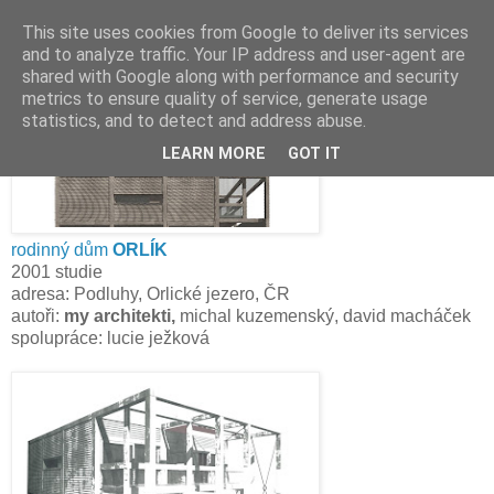
This site uses cookies from Google to deliver its services
and to analyze traffic. Your IP address and user-agent are
shared with Google along with performance and security
metrics to ensure quality of service, generate usage
▼
statistics, and to detect and address abuse.
LEARN MORE
GOT IT
rodinný dům
ORLÍK
2001 studie
adresa:
Podluhy, Orlické jezero, ČR
autoři:
my architekti
,
michal kuzemenský, david macháček
spolupráce:
lucie ježková