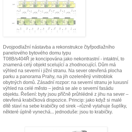
Dvojpodlažní nástavba a rekonstrukce čtyřpodlažního
panelového bytového domu typu
T08B/s404Ř je koncipována jako nekontrastní - intaktní, to
znamená celý objekt scelující a zhodnocující. Dům má
výhled na severní i jižní stranu. Na sever otevřená plocha
parku a panorama Prahy, na jih ozeleněný vnitroblok
obytných domů. Zásadní rozpor: na severní stranu je luxusní
výhled na celé město – jedná se ale o severní fasádu
objektu. Řešení: byty jsou příčně průhlédné z jihu na sever –
otevřená krabičková dispozice. Princip: jako když si malé
dítě staví na sebe krabičky od sirek –různě vytahuje šuplíky,
některé úplně vynechá... jednoduše: jsou to krabičky.