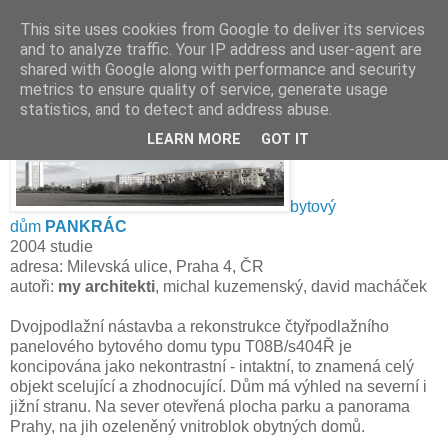
This site uses cookies from Google to deliver its services
and to analyze traffic. Your IP address and user-agent are
shared with Google along with performance and security
metrics to ensure quality of service, generate usage
▼
statistics, and to detect and address abuse.
LEARN MORE
GOT IT
bytový
dům
PANKRÁC
2004 studie
adresa: Milevská ulice, Praha 4, ČR
autoři:
my architekti
, michal kuzemenský, david macháček
Dvojpodlažní nástavba a rekonstrukce čtyřpodlažního
panelového bytového domu typu T08B/s404Ř je
koncipována jako nekontrastní - intaktní, to znamená celý
objekt scelující a zhodnocující. Dům má výhled na severní i
jižní stranu. Na sever otevřená plocha parku a panorama
Prahy, na jih ozeleněný vnitroblok obytných domů.