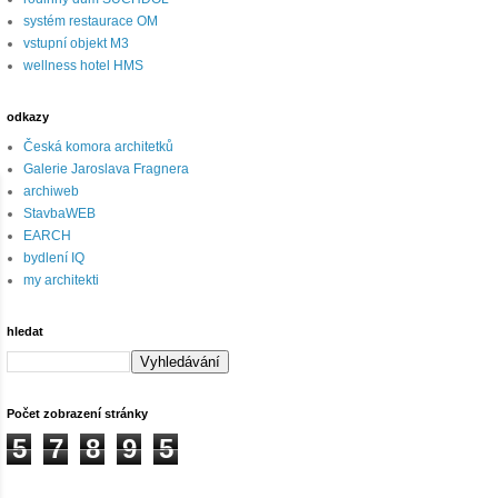
systém restaurace OM
vstupní objekt M3
wellness hotel HMS
odkazy
Česká komora architetků
Galerie Jaroslava Fragnera
archiweb
StavbaWEB
EARCH
bydlení IQ
my architekti
hledat
Počet zobrazení stránky
5
7
8
9
5