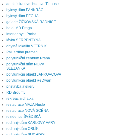
administratrivní budova T-house
bytový dům PANKRÁC
bytový dům PECHA
galerie ŽIŽKOVSKÁ RADNICE
hotel MD Praga
interier bytu Praha
lávka SERPENTÝNA
obytná lokalita VĚTRNÍK
Palliardiho pramen
polyfunkční centrum Praha
polyfunkční dům NOVÁ
SLEZANKA
polyfunkční objekt JANKOVCOVA
polyfunkční objekt ReDwarf
přístavba atelieru
RD Broumy
rekreační chatka
restaurace MAZA Nusle
restaurace NOVÁ SCÉNA
rezidence ŠVÉDSKÁ
rodinný dům KARLOVY VARY
rodinný dům ORLÍK
rodinný dům SUCHDOL