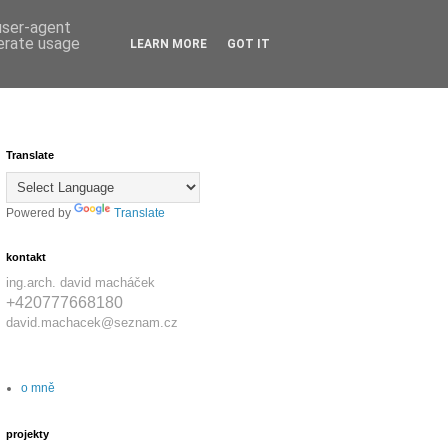
 user-agent
nerate usage
LEARN MORE
GOT IT
Translate
Powered by
Translate
kontakt
ing.arch. david macháček
+420777668180
david.machacek@seznam.cz
o mně
projekty