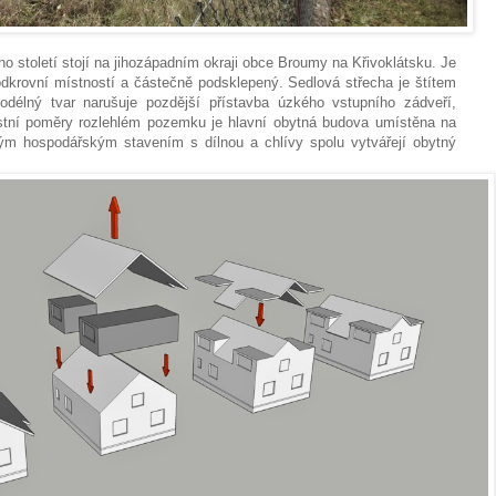
o století stojí na jihozápadním okraji obce Broumy na Křivoklátsku.
Je
dkrovní místností a částečně podsklepený. Sedlová střecha je štítem
odélný tvar narušuje pozdější přístavba úzkého vstupního zádveří,
stní poměry rozlehlém pozemku je hlavní obytná budova umístěna na
hlým hospodářským stavením s dílnou a chlívy spolu vytvářejí obytný