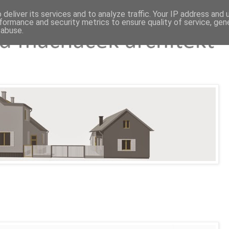
deliver its services and to analyze traffic. Your IP address and
formance and security metrics to ensure quality of service, ge
 abuse.