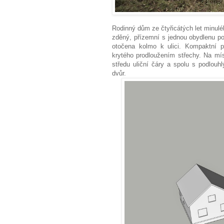
Rodinný dům ze čtyřicátých let minuléh
zděný, přízemní s jednou obydlenu po
otočena kolmo k ulici. Kompaktní p
krytého prodloužením střechy. Na mí
středu uliční čáry a spolu s podlou
dvůr.