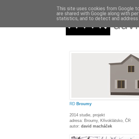
This site uses cookies from Google to 
are shared with Google along with per
statistics, and to detect and address
RD
Broumy
2014 studie, projekt
adresa: Broumy, Křivoklátsko, ČR
autor:
david macháček